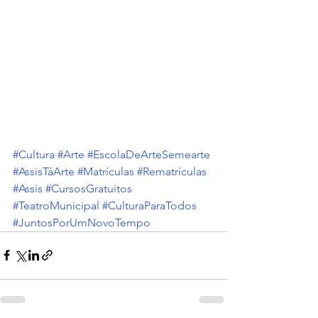
#Cultura
#Arte
#EscolaDeArteSemearte
#AssisTáArte
#Matrículas
#Rematrículas
#Assis
#CursosGratuitos
#TeatroMunicipal
#CulturaParaTodos
#JuntosPorUmNovoTempo