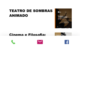
TEATRO DE SOMBRAS
ANIMADO
Cinema e Filosofia:
pensando imagem, tempo
e movimento com Gilles
Deleuze
Oficina: CONEXÕES
FOTOGRÁFICAS - com
Natália Tonda
DESDOBRAMENTOS DO
FEMININO - À LUZ DOS
ARQUÉTIPOS
🌟 LITERATURA POÉTICA
JAPONESA E MOSTRA
IMAGÉTICA EM ASSIS! 🌟