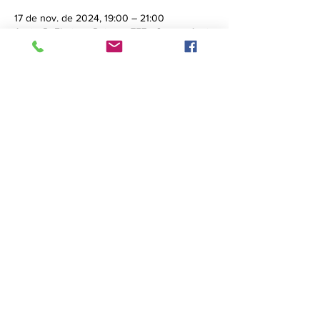
17 de nov. de 2024, 19:00 – 21:00
Assis, R. Floriano Peixoto, 757 - Centro, Assis
- SP, 19800-011, Brasil
Ingressos
Vendas encerradas
Preço
R$ 0,00
Compartilhe esse evento