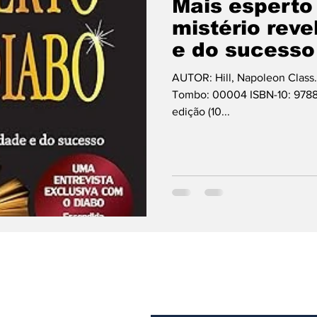
Mais esperto
mistério reve
e do sucesso
AUTOR: Hill, Napoleon Class.
Tombo: 00004 ISBN-10: 9788568014004 Editora ‏ : ‎ Citadel; 1ª
edição (10...